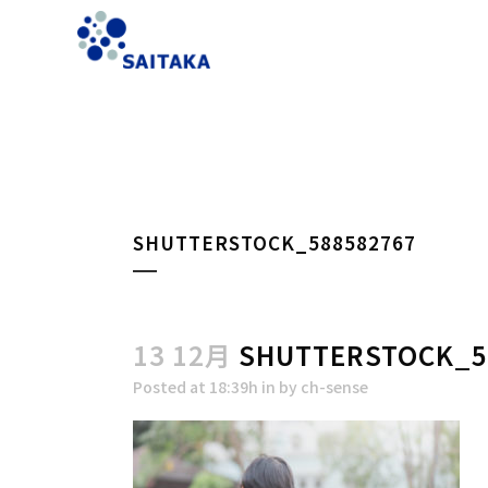
SHUTTERSTOCK_588582767
13 12月
SHUTTERSTOCK_5
Posted at 18:39h
in
by
ch-sense