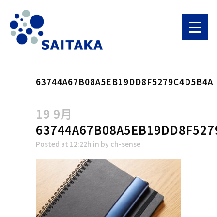
63744A67B08A5EB19DD8F5279C4D5B4A
19 9月
63744A67B08A5EB19DD8F527
Posted at 12:22h
in
by
ch-sense