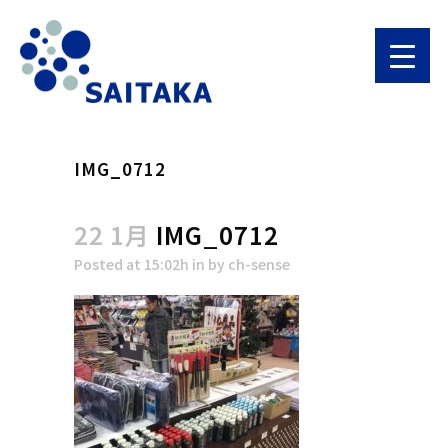
IMG_0712
22 1月
IMG_0712
Posted at 15:02h
in
by
ch-sense