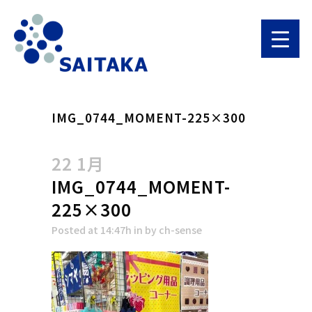
IMG_0744_MOMENT-225×300
22 1月
IMG_0744_MOMENT-
225×300
Posted at 14:47h
in
by
ch-sense