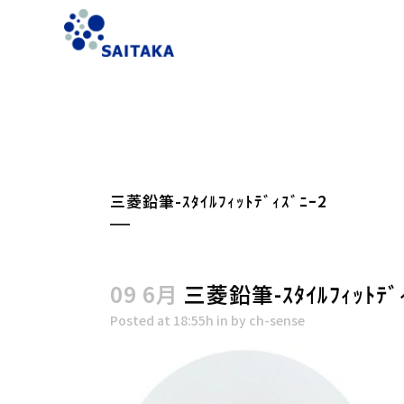
三菱鉛筆-ｽﾀｲﾙﾌｨｯﾄﾃﾞｨｽﾞﾆｰ2
09 6月
三菱鉛筆-ｽﾀｲﾙﾌｨｯﾄﾃﾞｨ
Posted at 18:55h
in
by
ch-sense