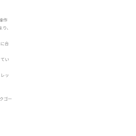
、
“操作
より、
ンに合
してい
ーレッ
。
クゴー