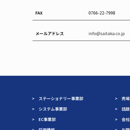
FAX
0766-22-7998
メールアドレス
info@saitaka.co.jp
> ステーショナリー事業部
> 売
> システム事業部
> 話
> EC事業部
> 会
> 採用情報
> お