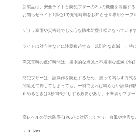
新製品は、安全ライトと防犯ブザーの2つの機能を装備すると
お知らせライト(赤色)で充電時期をお知らせ＆専用ケーブル
ゲリラ豪雨や災害時でも安心な防水防塵仕様になっています
ライトは対向車などに注意喚起する「規則的な点滅」、特に
満充電時の点灯時間は、規則的な点滅と不規則な点滅で約27時
防犯ブザーは、誤操作を防止するため、握って鳴らす方式を
間違えて押してしまっても、一瞬であれば鳴らない誤操作防
止めるときは3秒間長押しする必要があり、不審者がブザー
高レベルの防水防塵(IP66)に対応しており、台風や地
0
Likes