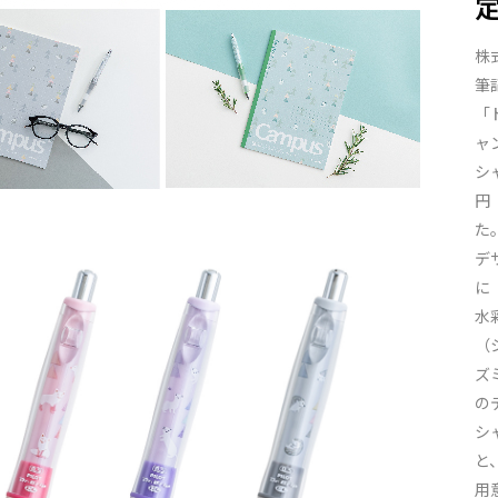
株
筆
「
ャ
シ
円
た
デ
に
水
（
ズ
の
シ
と
用