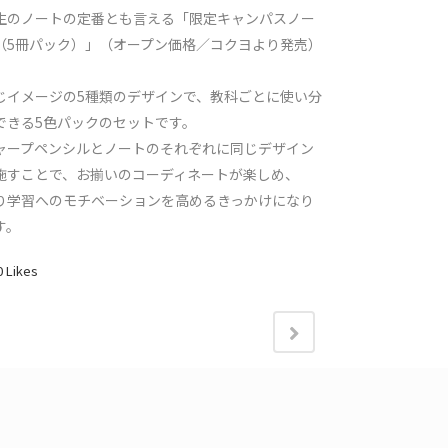
生のノートの定番とも言える「限定キャンパスノー
（5冊パック）」（オープン価格／コクヨより発売）
、
じイメージの5種類のデザインで、教科ごとに使い分
できる5色パックのセットです。
ャープペンシルとノートのそれぞれに同じデザイン
施すことで、お揃いのコーディネートが楽しめ、
り学習へのモチベーションを高めるきっかけになり
す。
0
Likes