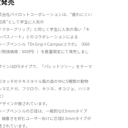
定発売
式会社パイロットコーポレーションは、“疲れにくい
記具”として学生に人気の
ドクターグリップ」と同じく学生に人気の高い「キ
ンパスノート」とのコラボレーションによる
ャープペンシル『Dr.Grip×Campusコラボ』（660
（税抜価格：600円））を数量限定にて発売しまし
。
ザインは計5タイプで、「パレットツリー」をテーマ
彩タッチのテキスタイル風の森の中に5種類の動物
シマエナガ、フクロウ、キツネ、オコジョ、ハリネ
ミ）
デザインが施されています。
ャープペンシルの芯径は、一般的な0.5mmタイプ
、細書きを好むユーザー向けに芯径0.3mmタイプが
意されています。