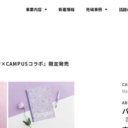
事業内容
新着情報
売場事例
話題
P×CAMPUSコラボ』限定発売
CA
Ma
AB
『