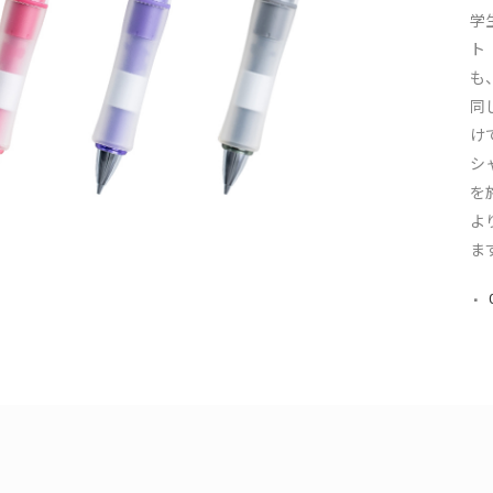
学
ト
も
同
け
シ
を
よ
ま