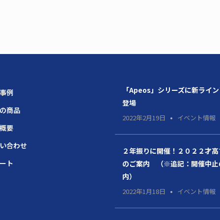
「Apeos」シリーズに新ライ
場事例
登場
題の商品
2022年2月19日
イベント情報
社概要
問い合わせ
２年振りに開催！２０２２才高
ポート
のご案内 （※追記：開催中止
内）
2022年1月18日
イベント情報