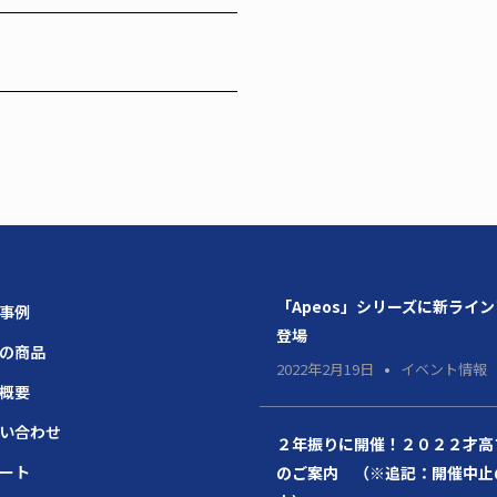
「Apeos」シリーズに新ライ
場事例
登場
題の商品
2022年2月19日
イベント情報
社概要
問い合わせ
２年振りに開催！２０２２才高
ポート
のご案内 （※追記：開催中止