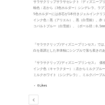
サラサクリップサラサセレクト〈ディズニープリンセ
軸色：左から（3色ホルダー）シンデレラ、ラプ
5色ホルダーには赤芯が1本付きジェルインクリフィル
インク色：黒（アリエル）、黒（白雪姫）、赤（
コバルトブルー（白雪姫）、（ボール径：0.5
『サラサクリップ/ディズニープリンセス』では
白を基調とした本体軸にシンプルで落ち着きのあ
『サラサクリップ/ディズニープリンセス』 価格：\
インク色（キャラクター）：左からミルクブルー
ミルクホワイト（シンデレラ）、ミルクパープ
0
Likes