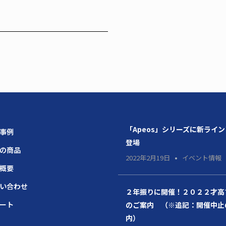
「Apeos」シリーズに新ライ
場事例
登場
題の商品
2022年2月19日
イベント情報
社概要
問い合わせ
２年振りに開催！２０２２才高
ポート
のご案内 （※追記：開催中止
内）