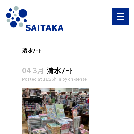
清水ﾉｰﾄ
04 3月
清水ﾉｰﾄ
Posted at 11:26h
in
by
ch-sense