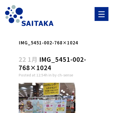
IMG_5451-002-768×1024
22 1月
IMG_5451-002-
768×1024
Posted at 12:54h
in
by
ch-sense