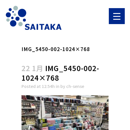
IMG_5450-002-1024×768
22 1月
IMG_5450-002-
1024×768
Posted at 12:54h
in
by
ch-sense