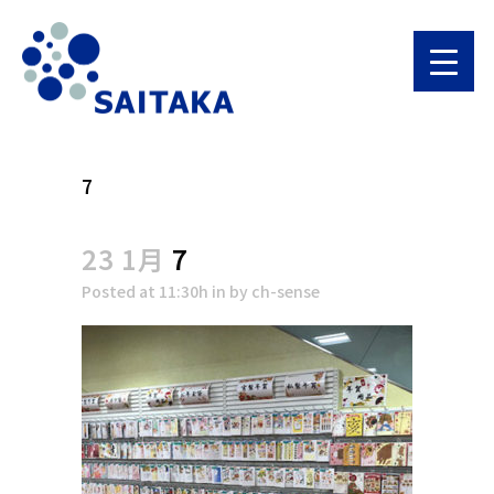
7
23 1月
7
Posted at 11:30h
in
by
ch-sense