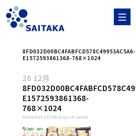
8FD032D00BC4FABFCD578C49953AC5A6-
E1572593861368-768×1024
26 12月
8FD032D00BC4FABFCD578C49
E1572593861368-
768×1024
Posted at 19:13h
in
by
ch-sense