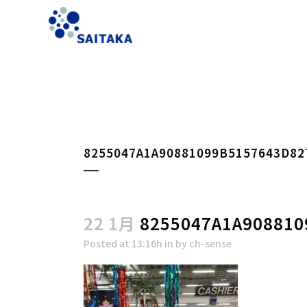
8255047A1A90881099B5157643D82
22 1月
8255047A1A908810
Posted at 13:16h
in
by
ch-sense