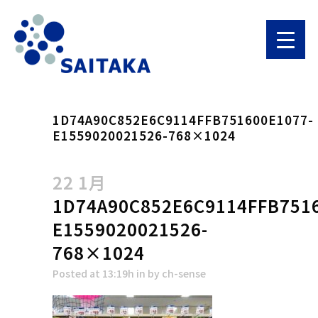
1D74A90C852E6C9114FFB751600E1077-
E1559020021526-768×1024
22 1月
1D74A90C852E6C9114FFB751
E1559020021526-
768×1024
Posted at 13:19h
in
by
ch-sense