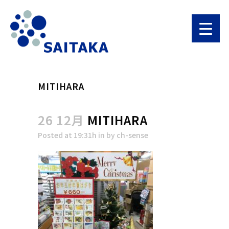
MITIHARA
26 12月
MITIHARA
Posted at 19:31h
in
by
ch-sense