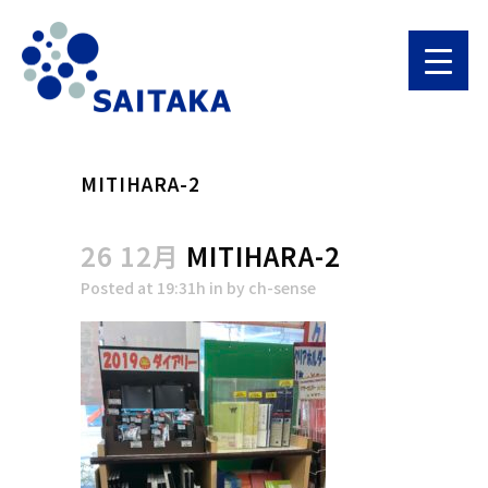
MITIHARA-2
26 12月
MITIHARA-2
Posted at 19:31h
in
by
ch-sense