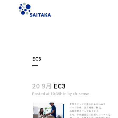
EC3
20 9月
EC3
Posted at 10:39h
in
by
ch-sense