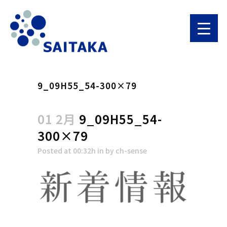
9_09H55_54-300×79
01 2月
9_09H55_54-
300×79
Posted at 00:32h
in
by
ch-sense