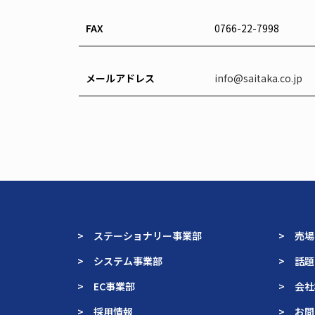
FAX
0766-22-7998
メールアドレス
info@saitaka.co.jp
> ステーショナリー事業部
> 売
> システム事業部
> 話
> EC事業部
> 会
> 採用情報
> お