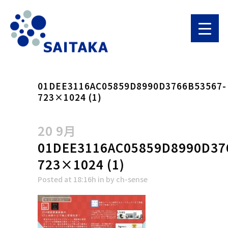
01DEE3116AC05859D8990D3766B53567-
723×1024 (1)
20 9月
01DEE3116AC05859D8990D37
723×1024 (1)
Posted at 18:16h
in
by
ch-sense