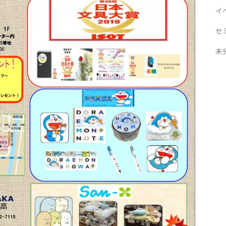
イ
セ
未