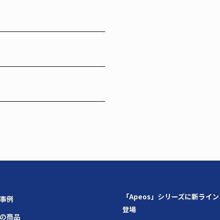
「Apeos」シリーズに新ライ
場事例
登場
題の商品