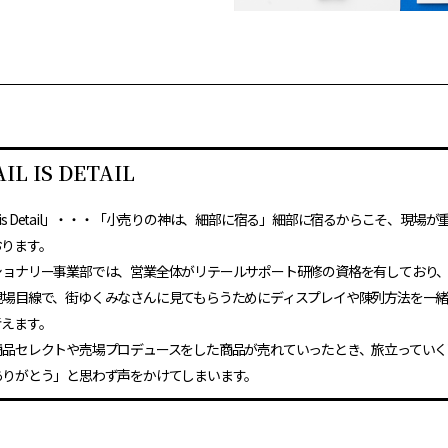
IL IS DETAIL
ail is Detail」・・・「小売りの神は、細部に宿る」細部に宿るからこそ、現場
おります。
ショナリー事業部では、営業全体がリテールサポート研修の資格を有しており
現場目線で、街ゆくみなさんに見てもらうためにディスプレイや陳列方法を一
考えます。
商品セレクトや売場プロデュースをした商品が売れていったとき、旅立っていく
ありがとう」と思わず声をかけてしまいます。