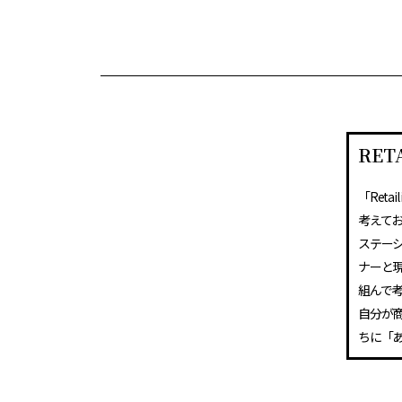
RETA
「Ret
考えて
ステー
ナーと
組んで
自分が
ちに「