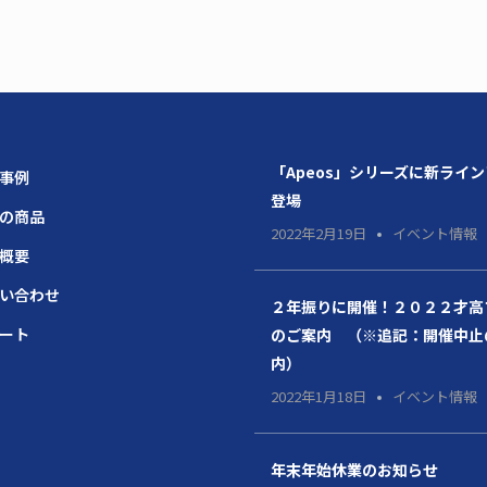
「Apeos」シリーズに新ライ
場事例
登場
題の商品
2022年2月19日
イベント情報
社概要
問い合わせ
２年振りに開催！２０２２才高
ポート
のご案内 （※追記：開催中止
内）
2022年1月18日
イベント情報
年末年始休業のお知らせ