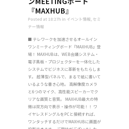
ンMEETINGボード
『MAXHUB』
Posted at 18:27h
in
イベント情報
,
セミ
ナー情報
■ テレワークを加速させるオールイン
ワンミーティングボード『MAXHUB』登
場！ MAXHUBは、WEB会議システム・
電子黒板・プロジェクターを一体化した
システムでビジネスに革新をもたらしま
す。 超薄型パネルで、まるで紙に書いて
いるような書き心地。 高解像度カメラ
と6つのマイク、高性能スピーカーでク
リアな画質と音質。 MAXHUB最大の特
徴は双方向で表示・操作が可能！！ ワ
イヤレスドングルをPCと接続すれば、
ワンタッチするだけでMAXHUBに画面が
投影できます。 ご興味がございました