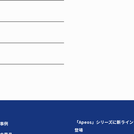
「Apeos」シリーズに新ライ
場事例
登場