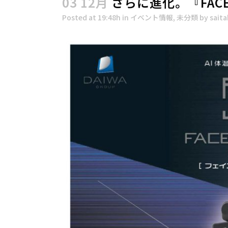
03 12月
さらに進化。『FACE
Posted at 19:48h
in
イベント情報
,
未分類
by
sait