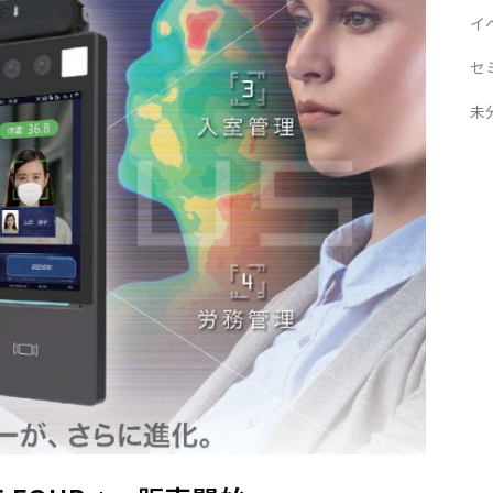
イ
セ
未